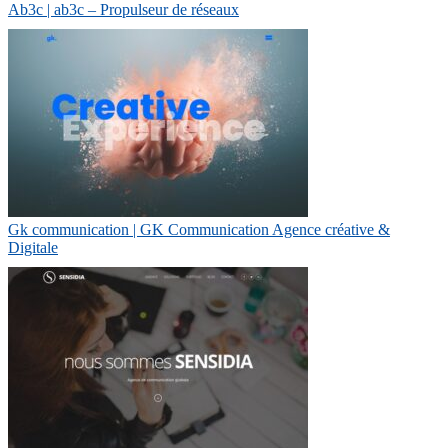
Ab3c | ab3c – Propulseur de réseaux
Gk com­munica­tion | GK Com­munica­tion Agence créative &
Digitale